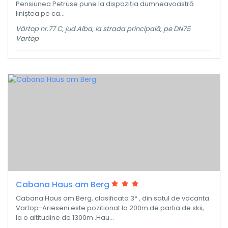
Pensiunea Petruse pune la dispoziția dumneavoastră
liniștea pe ca...
Vârtop nr.77 C, jud.Alba, la strada principală, pe DN75
Vartop
Cabana Haus am Berg
Cabana Haus am Berg, clasificata 3* , din satul de vacanta
Vartop-Arieseni este pozitionat la 200m de partia de skii,
la o altitudine de 1300m .Hau...