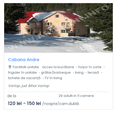
Cabana Andre
Facilitati unitate:
acces la bucătarie
foișor în curte
frigider în unitate
grătar/barbeque
living
terasă
tichete de vacanță
TV în living
Vartop, jud. Bihor Vartop
de la
29 adulti in 11 camere
120 lei - 150 lei
/noapte/cam.dublă