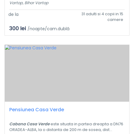
Vartop, Bihor Vartop
31 adulti si 4 copii in 15
de la
camere
300 lei
/noapte/cam.dublă
Pensiunea Casa Verde
Cabana Casa Verde
este situata in partea dreapta a DN76
ORADEA-ALBA, la o distanta de 200 m de sosea, dist...