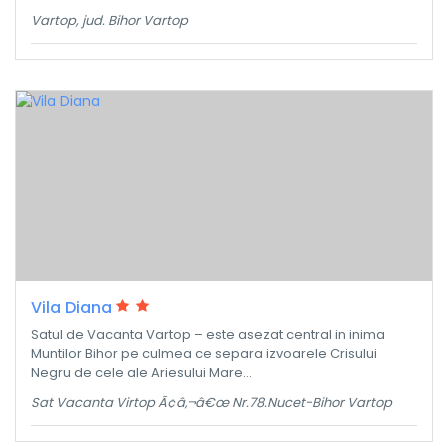
Vartop, jud. Bihor Vartop
Vila Diana
Satul de Vacanta Vartop – este asezat central in inima
Muntilor Bihor pe culmea ce separa izvoarele Crisului
Negru de cele ale Ariesului Mare...
Sat Vacanta Virtop Ã¢â‚¬â€œ Nr.78.Nucet-Bihor Vartop