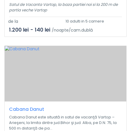
Satul de Vacanta Vartop, la baza partiei noi si la 200 m de
partia veche Vartop
de la
10 adulti in 5 camere
1.200 lei - 140 lei
/noapte/cam.dublă
Cabana Danut
Cabana Danut este situată in satul de vacanţă Vartop –
Arieşeni, la limita dintre jud.Bihor şi jud. Alba, pe D.N. 75, la
500 m distanţă de pa...