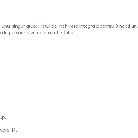
 unui singur grup. Prețul de închiriere integrală pentru 3 nopți un
 de persoane va achita tot 7014 lei.
up.
are: 14.