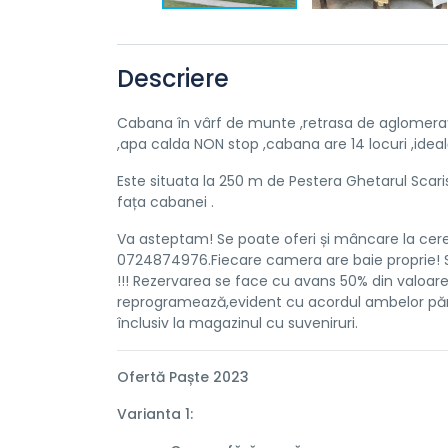
Descriere
Cabana în vârf de munte ,retrasa de aglomerați
,apa calda NON stop ,cabana are 14 locuri ,ideală
Este situata la 250 m de Pestera Ghetarul Scar
fața cabanei .
Va asteptam! Se poate oferi și mâncare la cerer
0724874976.Fiecare camera are baie proprie! 
!!! Rezervarea se face cu avans 50% din valoare
reprogramează,evident cu acordul ambelor păr
înclusiv la magazinul cu suveniruri.
Ofertă Paște 2023
Varianta 1: