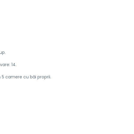
up.
are: 14.
în 5 camere cu băi proprii.