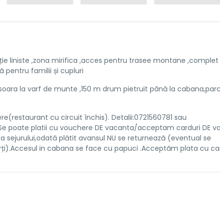
e liniste ,zona mirifica ,acces pentru trasee montane ,complet 
 pentru familii și cupluri
isoara la varf de munte ,150 m drum pietruit până la cabana,parc
e(restaurant cu circuit închis). Detalii:0721560781 sau
Se poate platii cu vouchere DE vacanta/acceptam carduri DE v
a sejurului,odată plătit avansul NU se returnează (eventual se
ți).Accesul in cabana se face cu papuci .Acceptăm plata cu ca