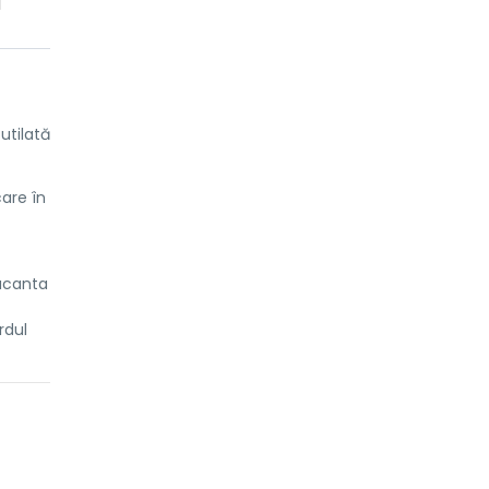
utilată
are în
acanta
rdul