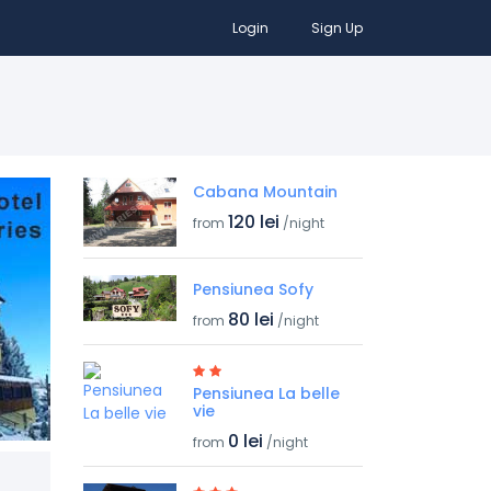
Login
Sign Up
Cabana Mountain
120 lei
from
/night
Pensiunea Sofy
80 lei
from
/night
Pensiunea La belle
vie
0 lei
from
/night