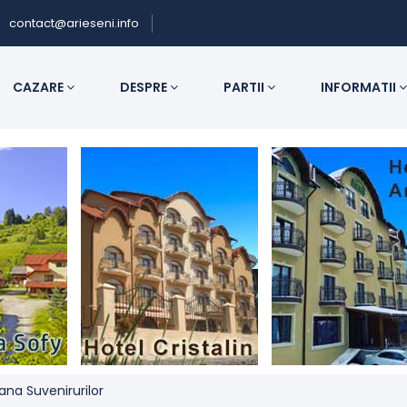
contact@arieseni.info
CAZARE
DESPRE
PARTII
INFORMATII
na Suvenirurilor