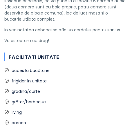
soseaua principala, ce va pune la dispozitie 6 camere duble
(doua camere sunt cu baie proprie, patru camere sunt
deservite de o baie comuna), loc de luat masa si o
bucatrie utilata complet.
In vecinatatea cabanei se afla un derdelus pentru sanius.
Va asteptam cu drag!
FACILITATI UNITATE
acces la bucătarie
frigider în unitate
gradină/curte
grătar/barbeque
living
parcare