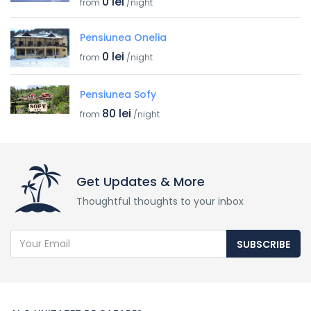
0 lei
from
/night
Pensiunea Onelia
0 lei
from
/night
Pensiunea Sofy
80 lei
from
/night
Get Updates & More
Thoughtful thoughts to your inbox
SUBSCRIBE